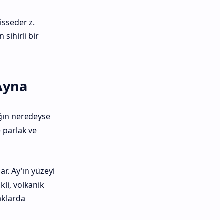
issederiz.
sihirli bir
Ayna
ığın neredeyse
 parlak ve
ar. Ay'ın yüzeyi
kli, volkanik
aklarda