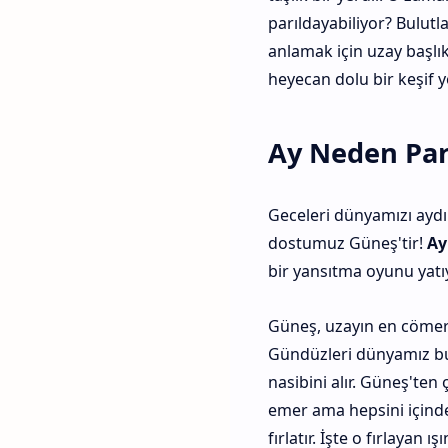
parıldayabiliyor? Bulutl
anlamak için uzay başl
heyecan dolu bir keşif 
Ay Neden Parl
Geceleri dünyamızı aydınl
dostumuz Güneş'tir!
Ay
bir yansıtma oyunu yatıy
Güneş, uzayın en cömert 
Gündüzleri dünyamız bu 
nasibini alır. Güneş'ten ç
emer ama hepsini içinde 
fırlatır. İşte o fırlayan