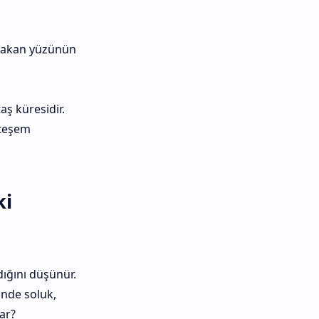
 bakan yüzünün
ş küresidir.
hteşem
ki
dığını düşünür.
nde soluk,
ar?