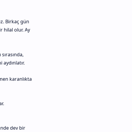
z. Birkaç gün
 hilal olur. Ay
 sırasında,
 aydınlatır.
men karanlıkta
r.
ünde dev bir