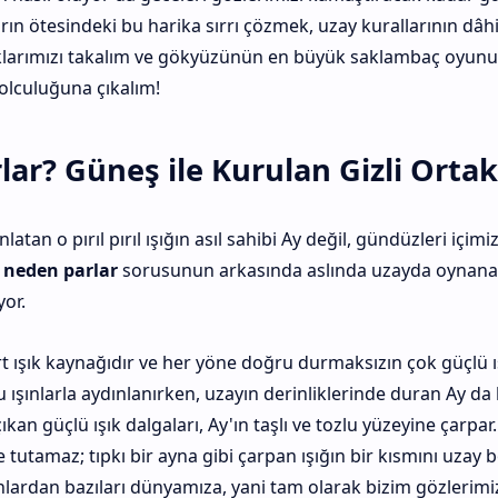
arın ötesindeki bu harika sırrı çözmek, uzay kurallarının dâh
ıklarımızı takalım ve gökyüzünün en büyük saklambaç oyun
yolculuğuna çıkalım!
ar? Güneş ile Kurulan Gizli Ortak
atan o pırıl pırıl ışığın asıl sahibi Ay değil, gündüzleri içimi
 neden parlar
sorusunun arkasında aslında uzayda oyna
or.
ışık kaynağıdır ve her yöne doğru durmaksızın çok güçlü ışın
ışınlarla aydınlanırken, uzayın derinliklerinde duran Ay da 
ıkan güçlü ışık dalgaları, Ay'ın taşlı ve tozlu yüzeyine çarpar. 
tutamaz; tıpkı bir ayna gibi çarpan ışığın bir kısmını uzay 
 ışınlardan bazıları dünyamıza, yani tam olarak bizim gözlerimiz