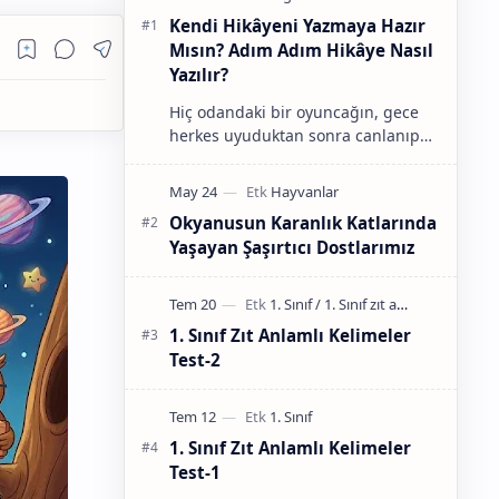
Kendi Hikâyeni Yazmaya Hazır
Mısın? Adım Adım Hikâye Nasıl
Yazılır?
Hiç odandaki bir oyuncağın, gece
herkes uyuduktan sonra canlanıp
uzak diyarlara uçtuğunu düşündün
mü? Ya da bahçedeki yaşlı ağacın,
aslında konuşa…
Okyanusun Karanlık Katlarında
Yaşayan Şaşırtıcı Dostlarımız
1. Sınıf Zıt Anlamlı Kelimeler
Test-2
1. Sınıf Zıt Anlamlı Kelimeler
Test-1