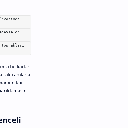
ünyasında
edeyse on
 toprakları
imizi bu kadar
arlak camlarla
tamamen kör
parıldamasını
enceli