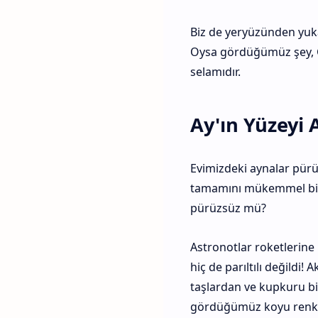
Biz de yeryüzünden yukar
Oysa gördüğümüz şey, Gü
selamıdır.
Ay'ın Yüzeyi
Evimizdeki aynalar pürüz
tamamını mükemmel bir ş
pürüzsüz mü?
Astronotlar roketlerine b
hiç de parıltılı değildi!
taşlardan ve kupkuru bi
gördüğümüz koyu renkli