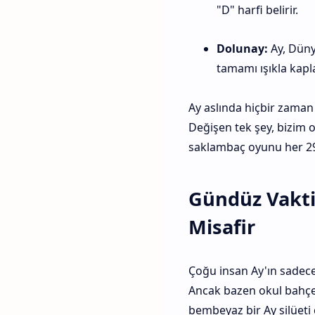
"D" harfi belirir.
Dolunay:
Ay, Düny
tamamı ışıkla kaplan
Ay aslında hiçbir zaman
Değişen tek şey, bizim 
saklambaç oyunu her 29
Gündüz Vakti
Misafir
Çoğu insan Ay'ın sadece 
Ancak bazen okul bahç
bembeyaz bir Ay silüet