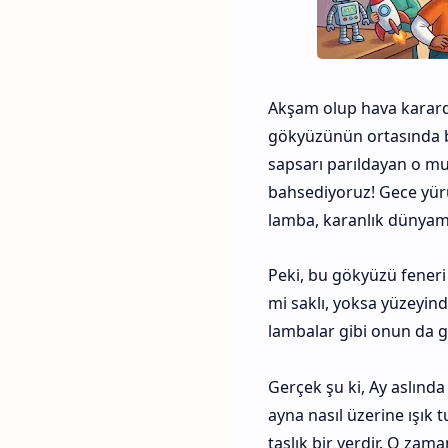
Akşam olup hava karardı
gökyüzünün ortasında b
sapsarı parıldayan o 
bahsediyoruz! Gece yürü
lamba, karanlık dünyamızı
Peki, bu gökyüzü feneri 
mi saklı, yoksa yüzeyind
lambalar gibi onun da g
Gerçek şu ki, Ay aslın
ayna nasıl üzerine ışık 
taşlık bir yerdir. O zam