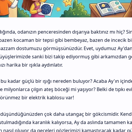
ğında, odanızın penceresinden dışarıya baktınız mı hiç? Si
azen kocaman bir tepsi gibi bembeyaz, bazen de incecik bi
muazzam dostumuzu görmüşsünüzdür. Evet, uydumuz Ay'da
yüşlerimizde sanki bizi takip ediyormuş gibi arkamızdan gel
 harika bir ışıkla aydınlatır.
bu kadar güçlü bir ışığı nereden buluyor? Acaba Ay'ın içinde
e milyonlarca çılgın ateş böceği mi yaşıyor? Belki de tıpkı e
örünmez bir elektrik kablosu var!
da düşündüğünüzden çok daha utangaç bir gökcismidir. Kend
tutulmadığında karanlık kalıyorsa, Ay da aslında tamamen kar
an nasıl oluyor da geceleri gözlerimizi kamaştıracak kadar g