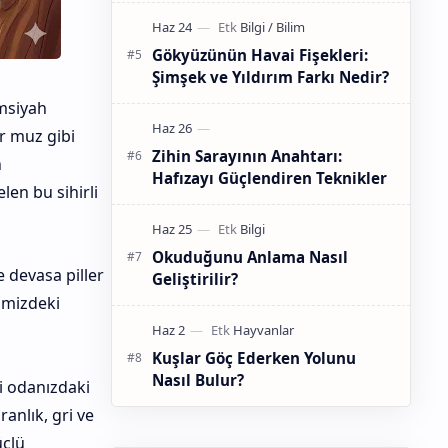
Gökyüzünün Havai Fişekleri:
Şimşek ve Yıldırım Farkı Nedir?
msiyah
r muz gibi
Zihin Sarayının Anahtarı:
n
Hafızayı Güçlendiren Teknikler
en bu sihirli
Okuduğunu Anlama Nasıl
 devasa piller
Geliştirilir?
vimizdeki
Kuşlar Göç Ederken Yolunu
Nasıl Bulur?
i odanızdaki
anlık, gri ve
üçlü