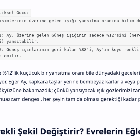
tiksel Gücü:
isimlerinin üzerine gelen ışığı yansıtma oranına bilim d
ı: Ay, üzerine gelen Güneş ışığının sadece %12'sini (ner
i) yansıtabilir.
?: Güneş ışınlarının geri kalan %88'i, Ay'ın koyu renkli
n emilir.
e %12'lik küçücük bir yansıtma oranı bile dünyadaki geceler
yor. Eğer Ay, kapkara taşlar yerine bembeyaz karlarla veya p
 gökyüzüne bakamazdık; çünkü yansıyacak ışık gözlerimizi 
muazzam dengesi, her şeyin tam da olması gerektiği kadar 
kli Şekil Değiştirir? Evrelerin Eğl