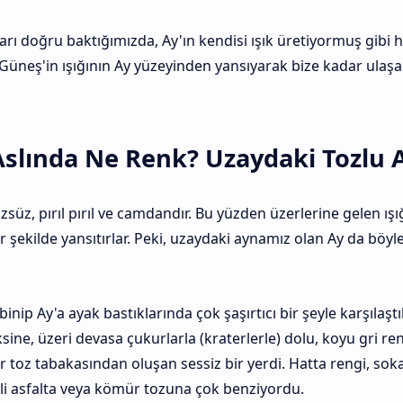
ı doğru baktığımızda, Ay'ın kendisi ışık üretiyormuş gibi h
neş'in ışığının Ay yüzeyinden yansıyarak bize kadar ulaşan 
 Aslında Ne Renk? Uzaydaki Tozlu 
süz, pırıl pırıl ve camdandır. Bu yüzden üzerlerine gelen ış
ekilde yansıtırlar. Peki, uzaydaki aynamız olan Ay da böyle
inip Ay'a ayak bastıklarında çok şaşırtıcı bir şeyle karşılaştıl
 Aksine, üzeri devasa çukurlarla (kraterlerle) dolu, koyu gri ren
r toz tabakasından oluşan sessiz bir yerdi. Hatta rengi, sok
 asfalta veya kömür tozuna çok benziyordu.