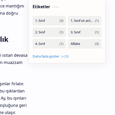
ice mantığını
Etiketler
una doğru
lık
zi ısıtan devasa
nan muazzam
lar fırlatır.
bu ışıklardan
Ay, bu ışınları
boşluğuna geri
e ulaşır.