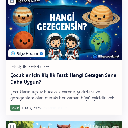
2. Sınıf Grubu
3. Sınıf Grubu
4. Sınıf Grubu
Çocuklar İçin Kişilik Testi: Hangi Gezegen Sana
Daha Uygun?
Çocukların uçsuz bucaksız evrene, yıldızlara ve
gezegenlere olan merakı her zaman büyüleyicidir. Peki,
gökyüzüne bakarken hiç "Acaba karakterim …