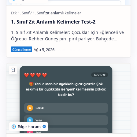
2. Sınıf Grubu
1. Sınıf Zıt Anlamlı Kelimeler Test-2
3. Sınıf Grubu
1. Sınıf Zıt Anlamlı Kelimeler: Çocuklar İçin Eğlenceli ve
4. Sınıf Grubu
Öğretici Rehber Güneş pırıl pırıl parlıyor. Bahçede
koşuşturan çocuklar kahkahalar atı…