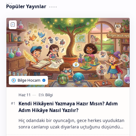
Popüler Yayınlar
Kendi Hikâyeni Yazmaya Hazır Mısın? Adım
Adım Hikâye Nasıl Yazılır?
Hiç odandaki bir oyuncağın, gece herkes uyuduktan
sonra canlanıp uzak diyarlara uçtuğunu düşündün
mü? Ya da bahçedeki yaşlı ağacın, aslında konuşa…