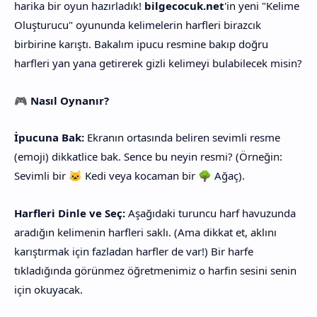
harika bir oyun hazırladık!
bilgecocuk.net
'in yeni "Kelime
Oluşturucu" oyununda kelimelerin harfleri birazcık
birbirine karıştı. Bakalım ipucu resmine bakıp doğru
harfleri yan yana getirerek gizli kelimeyi bulabilecek misin?
🎮 Nasıl Oynanır?
İpucuna Bak:
Ekranın ortasında beliren sevimli resme
(emoji) dikkatlice bak. Sence bu neyin resmi? (Örneğin:
Sevimli bir 🐱 Kedi veya kocaman bir 🌳 Ağaç).
Harfleri Dinle ve Seç:
Aşağıdaki turuncu harf havuzunda
aradığın kelimenin harfleri saklı. (Ama dikkat et, aklını
karıştırmak için fazladan harfler de var!) Bir harfe
tıkladığında görünmez öğretmenimiz o harfin sesini senin
için okuyacak.