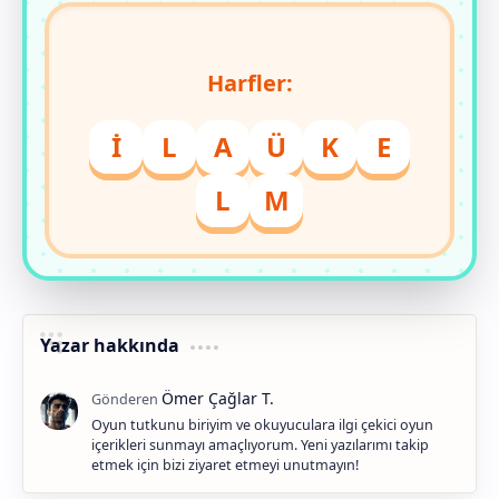
Harfler:
İ
L
A
Ü
K
E
L
M
Yazar hakkında
Oyun tutkunu biriyim ve okuyuculara ilgi çekici oyun
içerikleri sunmayı amaçlıyorum. Yeni yazılarımı takip
etmek için bizi ziyaret etmeyi unutmayın!