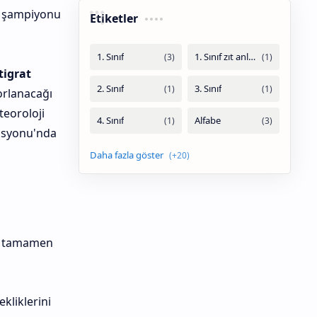
uk şampiyonu
Etiketler
tigrat
orlanacağı
teoroloji
tasyonu'nda
ni tamamen
kliklerini