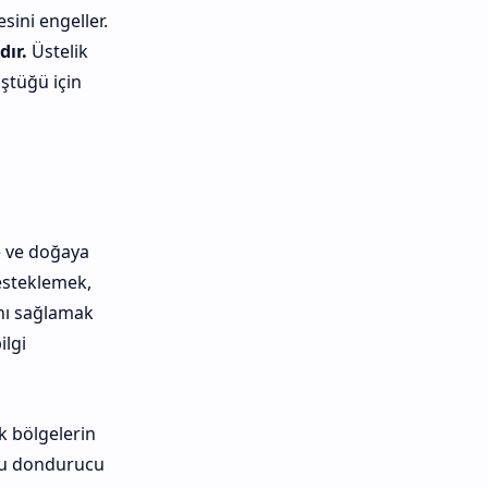
sini engeller.
dır.
Üstelik
üştüğü için
e ve doğaya
desteklemek,
ını sağlamak
ilgi
k bölgelerin
 Bu dondurucu