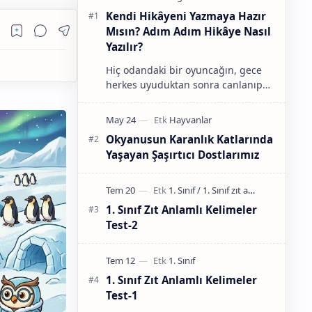
Kendi Hikâyeni Yazmaya Hazır
Mısın? Adım Adım Hikâye Nasıl
Yazılır?
Hiç odandaki bir oyuncağın, gece
herkes uyuduktan sonra canlanıp
uzak diyarlara uçtuğunu düşündün
mü? Ya da bahçedeki yaşlı ağacın,
aslında konuşa…
Okyanusun Karanlık Katlarında
Yaşayan Şaşırtıcı Dostlarımız
1. Sınıf Zıt Anlamlı Kelimeler
Test-2
1. Sınıf Zıt Anlamlı Kelimeler
Test-1