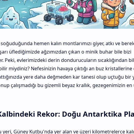
z soğuduğunda hemen kalın montlarımızı giyer, atkı ve berel
şarı üflediğimizde ağzımızdan çıkan o minik buhar bile bizi
. Peki, evlerimizdeki derin dondurucuların sıcaklığından bi
ilir miydiniz? Nefesinizin havaya çıktığı an buz kristallerin
attığınızda yere daha değmeden kar tanesi olup uçtuğu bir ye
nup çalışmadığı bu gizemli beyaz krallık, gezegenimizin en
Kalbindeki Rekor: Doğu Antarktika Pl
eri, Güney Kutbu'nda yer alan ve üzeri kilometrelerce kalı