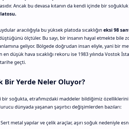
tasıdır. Ancak bu devasa kıtanın da kendi içinde bir soğukl
latosu.
 uydular aracılığıyla bu yüksek platoda sıcaklığın
eksi 98 san
üştüğünü ölçtüler. Bu sayı, bir insanın hayal etmekte bile z
nlamına geliyor. Bölgede doğrudan insan eliyle, yani bir me
 en düşük hava sıcaklığı rekoru ise 1983 yılında Vostok İs
tarihe geçti.
 Bir Yerde Neler Oluyor?
i bir soğukta, etrafımızdaki maddeler bildiğimiz özellikleri
durucu dünyada yaşanan şaşırtıcı değişimlerden bazıları:
Sert metal yapılar ve çelik araçlar, aşırı soğuk nedeniyle esne