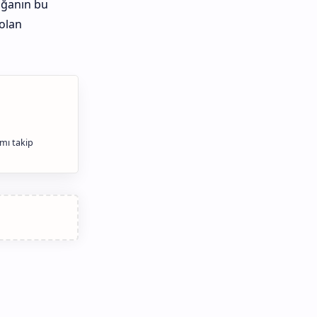
oğanın bu
 olan
ımı takip