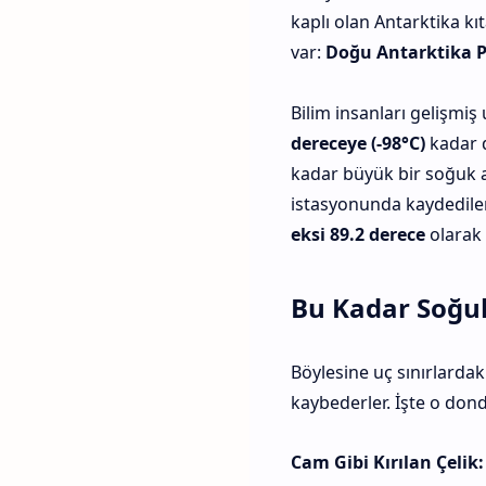
kaplı olan Antarktika kı
var:
Doğu Antarktika P
Bilim insanları gelişmiş
dereceye (-98°C)
kadar d
kadar büyük bir soğuk a
istasyonunda kaydedilen
eksi 89.2 derece
olarak 
Bu Kadar Soğuk
Böylesine uç sınırlardak
kaybederler. İşte o don
Cam Gibi Kırılan Çelik: