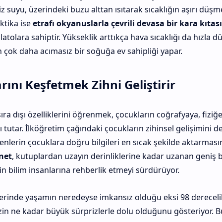
z suyu, üzerindeki buzu alttan ısıtarak sıcaklığın aşırı düşme
ktika ise
etrafı okyanuslarla çevrili devasa bir kara kıtası
atolara sahiptir. Yükseklik arttıkça hava sıcaklığı da hızla d
ok daha acımasız bir soğuğa ev sahipliği yapar.
rını Keşfetmek Zihni Geliştirir
ra dışı özelliklerini öğrenmek, çocukların coğrafyaya, fiziğ
ı tutar. İlköğretim çağındaki çocukların zihinsel gelişimini 
nlerin çocuklara doğru bilgileri en sıcak şekilde aktarmas
net
, kutuplardan uzayın derinliklerine kadar uzanan geniş b
n bilim insanlarına rehberlik etmeyi sürdürüyor.
erinde yaşamın neredeyse imkansız olduğu eksi 98 dereceli
in ne kadar büyük sürprizlerle dolu olduğunu gösteriyor.