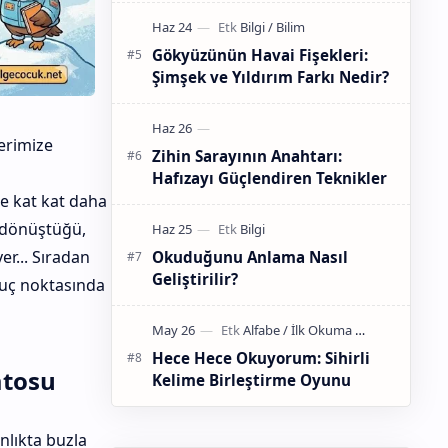
Gökyüzünün Havai Fişekleri:
Şimşek ve Yıldırım Farkı Nedir?
erimize
Zihin Sarayının Anahtarı:
Hafızayı Güçlendiren Teknikler
le kat kat daha
e dönüştüğü,
r... Sıradan
Okuduğunu Anlama Nasıl
Geliştirilir?
 uç noktasında
Hece Hece Okuyorum: Sihirli
atosu
Kelime Birleştirme Oyunu
nlıkta buzla