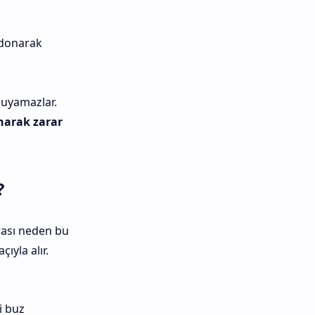
 donarak
luyamazlar.
narak zarar
?
orası neden bu
ıyla alır.
i buz