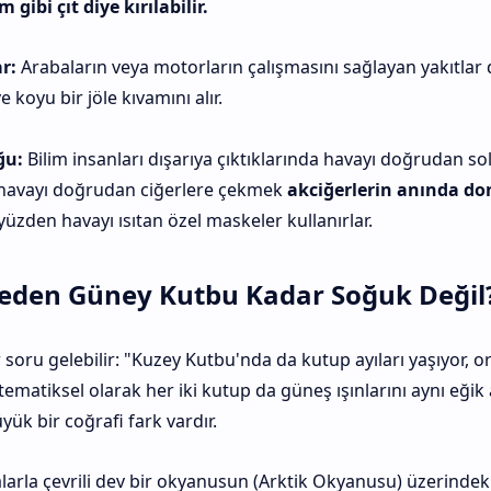
m gibi çıt diye kırılabilir.
r:
Arabaların veya motorların çalışmasını sağlayan yakıtlar
 koyu bir jöle kıvamını alır.
ğu:
Bilim insanları dışarıya çıktıklarında havayı doğrudan so
havayı doğrudan ciğerlere çekmek
akciğerlerin anında do
yüzden havayı ısıtan özel maskeler kullanırlar.
eden Güney Kutbu Kadar Soğuk Değil
 soru gelebilir: "Kuzey Kutbu'nda da kutup ayıları yaşıyor, 
matiksel olarak her iki kutup da güneş ışınlarını aynı eğik aç
ük bir coğrafi fark vardır.
alarla çevrili dev bir okyanusun (Arktik Okyanusu) üzerindek